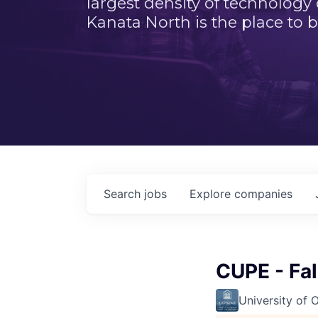
largest density of technology
Kanata North is the place to b
Search
jobs
Explore
companies
CUPE - Fa
University of 