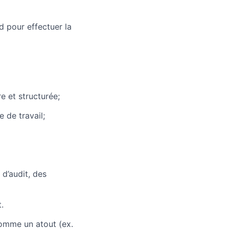
d pour effectuer la
re et structurée;
 de travail;
d’audit, des
.
omme un atout (ex.