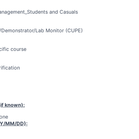
Management_Students and Casuals
t/Demonstrator/Lab Monitor (CUPE)
cific course
ification
if known):
tone
YY/MM/DD):