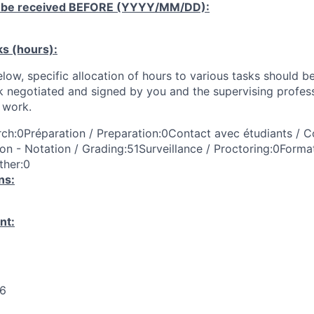
 be received
BEFORE
(YYYY/MM/DD):
ks (hours):
low, specific allocation of hours to various tasks should be
k negotiated and signed by you and the supervising profess
work.
ch:0Préparation / Preparation:0Contact avec étudiants / C
on - Notation / Grading:51Surveillance / Proctoring:0Format
ther:0
ns:
nt:
26