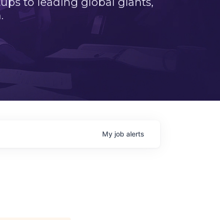
ps to leading global giants,
.
My
job
alerts