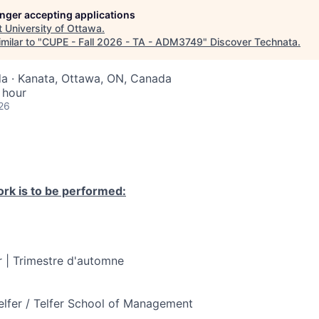
longer accepting applications
t
University of Ottawa
.
milar to "
CUPE - Fall 2026 - TA - ADM3749
"
Discover Technata
.
a · Kanata, Ottawa, ON, Canada
 hour
26
rk is to be performed:
 | Trimestre d'automne
elfer / Telfer School of Management