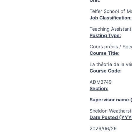
Unit:
Telfer School of 
Job Classification:
Teaching Assistan
Posting Type:
Cours précis / Spe
Course Title:
La théorie de la vér
Course Code:
ADM3749
Section:
Supervisor name (
Sheldon Weathers
Date Posted (YY
2026/06/29