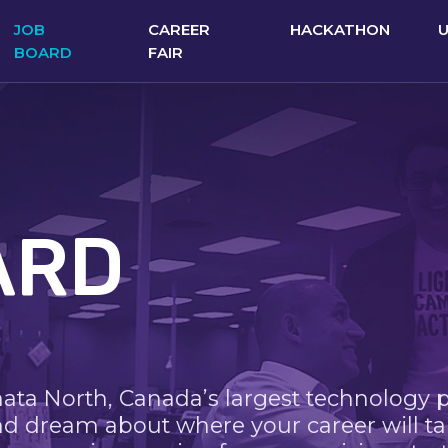
JOB
CAREER
HACKATHON
BOARD
FAIR
ARD
nata North, Canada’s largest technology 
nd dream about where your career will ta