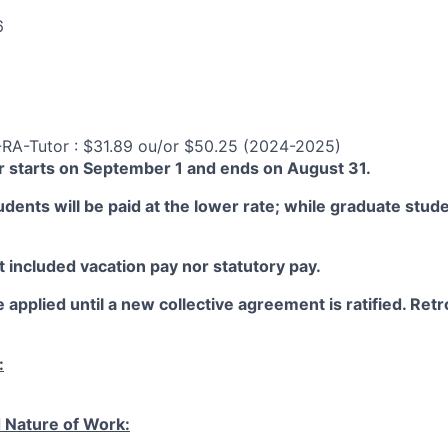
6
-RA-Tutor : $31.89 ou/or $50.25 (2024-2025)
 starts on September 1 and ends on August 31.
ents will be paid at the lower rate; while graduate studen
 included vacation pay nor statutory pay.
 applied until a new collective agreement is ratified. Retro
:
 Nature of Work: