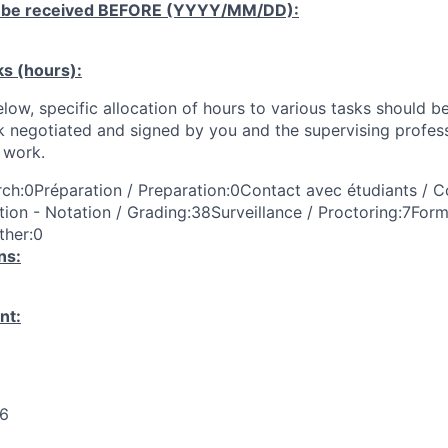
 be received
BEFORE
(YYYY/MM/DD):
ks (hours):
low, specific allocation of hours to various tasks should be
k negotiated and signed by you and the supervising profess
work.
ch:0Préparation / Preparation:0Contact avec étudiants / C
ion - Notation / Grading:38Surveillance / Proctoring:7Form
ther:0
ns:
nt:
26