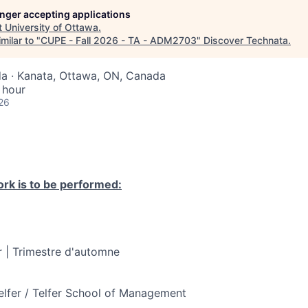
longer accepting applications
t
University of Ottawa
.
milar to "
CUPE - Fall 2026 - TA - ADM2703
"
Discover Technata
.
a · Kanata, Ottawa, ON, Canada
 hour
26
rk is to be performed:
 | Trimestre d'automne
elfer / Telfer School of Management