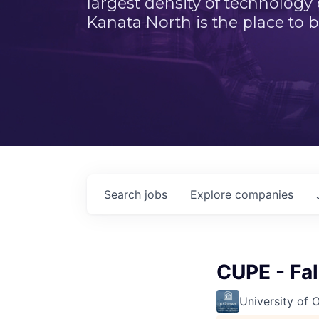
largest density of technology
Kanata North is the place to b
Search
jobs
Explore
companies
CUPE - Fa
University of 