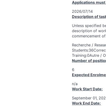
Applications must
2026/07/14
Description of tas
Unless specified be
description of wor
commencement of 
Recherche / Resear
Students:36Correct
Training:0Autre / O
Number of positio
6
Expected Enrolme
n/a
Work Start Date:
September 01, 20
Work End Date: