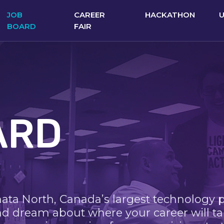
JOB
CAREER
HACKATHON
BOARD
FAIR
ARD
nata North, Canada’s largest technology 
nd dream about where your career will ta