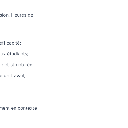
sion. Heures de
fficacité;
aux étudiants;
re et structurée;
 de travail;
ment en contexte