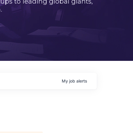
ps to leading global giants,
.
My
job
alerts