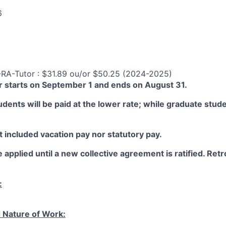
6
-RA-Tutor : $31.89 ou/or $50.25 (2024-2025)
 starts on September 1 and ends on August 31.
ents will be paid at the lower rate; while graduate studen
 included vacation pay nor statutory pay.
 applied until a new collective agreement is ratified. Retro
:
 Nature of Work: