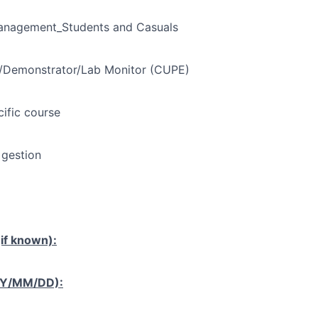
Management_Students and Casuals
t/Demonstrator/Lab Monitor (CUPE)
cific course
 gestion
if known):
YY/MM/DD):