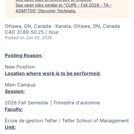
See open jobs similar to "
CUPE - Fall 2026 - TA -
ADM1705
"
Discover Technata
.
Ottawa, ON, Canada · Kanata, Ottawa, ON, Canada
CAD 31.89-50.25 / hour
Posted
on Jun 30, 2026
Posting Reason:
New Position
Location where work is to be performed:
Main Campus
Session:
2026 Fall Semester | Trimestre d'automne
Faculty:
École de gestion Telfer / Telfer School of Management
Unit: