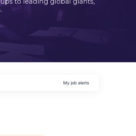
ps to leading global giants,
.
My
job
alerts