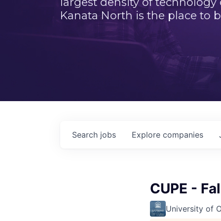
largest density of technology
Kanata North is the place to b
Search
jobs
Explore
companies
CUPE - Fa
University of 