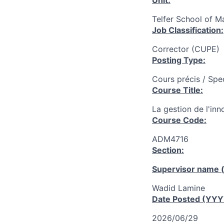
Unit:
Telfer School of 
Job Classification:
Corrector (CUPE)
Posting Type:
Cours précis / Spe
Course Title:
La gestion de l'inn
Course Code:
ADM4716
Section:
Supervisor name (
Wadid Lamine
Date Posted (YY
2026/06/29