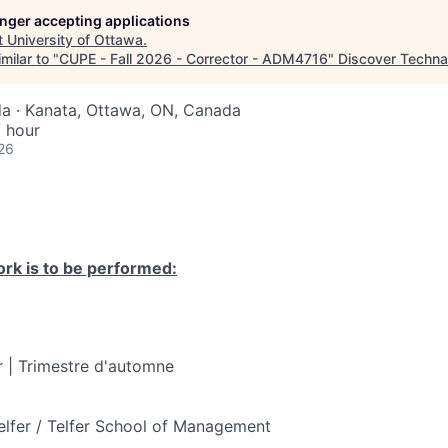
longer accepting applications
t
University of Ottawa
.
milar to "
CUPE - Fall 2026 - Corrector - ADM4716
"
Discover Techna
a · Kanata, Ottawa, ON, Canada
 hour
26
rk is to be performed:
 | Trimestre d'automne
elfer / Telfer School of Management