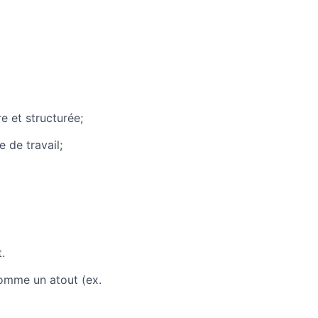
re et structurée;
 de travail;
.
omme un atout (ex.