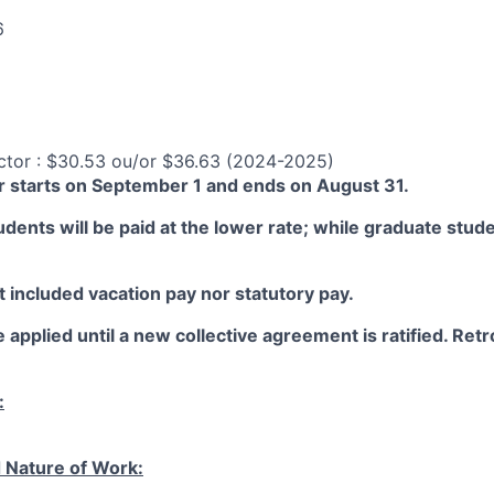
6
ctor : $30.53 ou/or $36.63 (2024-2025)
 starts on September 1 and ends on August 31.
ents will be paid at the lower rate; while graduate studen
 included vacation pay nor statutory pay.
 applied until a new collective agreement is ratified. Retro
:
 Nature of Work: