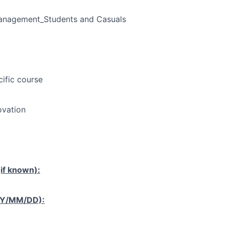
Management_Students and Casuals
cific course
ovation
if known):
YY/MM/DD):