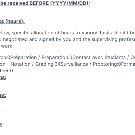
 be received
BEFORE
(YYYY/MM/DD):
ks (hours):
low, specific allocation of hours to various tasks should be
k negotiated and signed by you and the supervising profess
work.
ch:0Préparation / Preparation:0Contact avec étudiants / C
on - Notation / Grading:34Surveillance / Proctoring:0Forma
ther:0
ns:
nt:
26