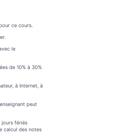
pour ce cours.
er.
avec le
ntées de 10% à 30%
ateur, à Internet, à
’enseignant peut
jours fériés
le calcul des notes