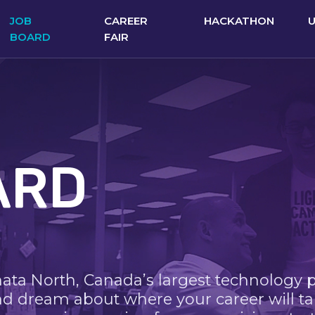
JOB
CAREER
HACKATHON
BOARD
FAIR
ARD
nata North, Canada’s largest technology 
nd dream about where your career will ta