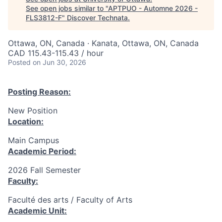
See open jobs similar to "
APTPUO - Automne 2026 -
FLS3812-F
"
Discover Technata
.
Ottawa, ON, Canada · Kanata, Ottawa, ON, Canada
CAD 115.43-115.43 / hour
Posted
on Jun 30, 2026
Posting Reason:
New Position
Location:
Main Campus
Academic Period:
2026 Fall Semester
Faculty:
Faculté des arts / Faculty of Arts
Academic Unit: