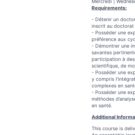
Mercredi | Wednesd
Requirements:
- Détenir un docto
inscrit au doctorat
- Posséder une exp
préférence aux cyc
- Démontrer une imp
savantes pertinent
participation à de
scientifique, de mo
- Posséder une exp
y compris l’intégra
complexes en sant
- Posséder une exp
méthodes d’analyse
en santé.
Additional Inform
This course is del