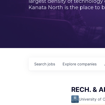
largest density of technology
Kanata North is the place to b
Search
jobs
Explore
companies
RECH. & A
University of 