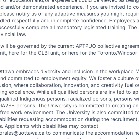
l of education and/or experience could be viewed as being
ed and/or demonstrated experience. If you are invited to co
 please notify us of any adaptive measures you might requi
ndled respectfully and in complete confidence. Employees a
uccessfully complete all mandatory legislated training. The l
vincial law.
 will be governed by the current APTPUO collective agreem
nit
,
here for the OLBI unit
, or
here for the Toronto/Windsor 
Ottawa embraces diversity and inclusion in the workplace. 
nd committed to employment equity. We foster a culture of
ion, where collaboration, innovation, and creativity fuel o
ing excellence. While all qualified persons are invited to 
ualified Indigenous persons, racialized persons, persons wit
2S+ persons. The University is committed to creating an
r-free work environment. The University is also committed t
sabilities requesting accommodation during the recruitmen
. Applicants with disabilities may contact
sorales@uottawa.ca
to communicate the accommodation need