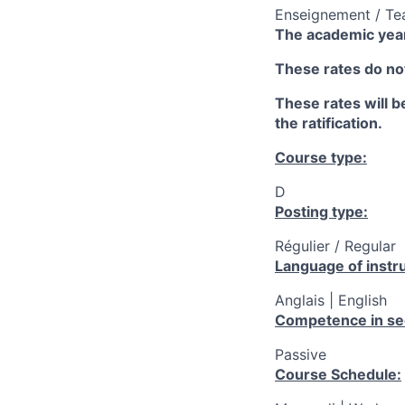
Enseignement / Te
The academic year
These rates do not
These rates will be
the ratification.
Course type:
D
Posting type:
Régulier / Regular
Language of instru
Anglais | English
Competence in se
Passive
Course Schedule: