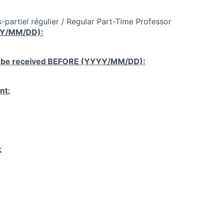
-partiel régulier / Regular Part-Time Professor
YY/MM/DD):
 be received
BEFORE
(YYYY/MM/DD):
nt:
: