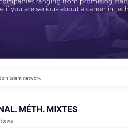
 companies ranging from promising startu
e if you are serious about a career in tech
Join talent network
NAL. MÉTH. MIXTES
Ottawa