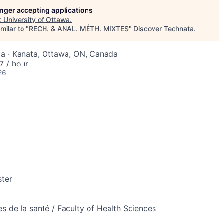
longer accepting applications
t
University of Ottawa
.
milar to "
RECH. & ANAL. MÉTH. MIXTES
"
Discover Technata
.
a · Kanata, Ottawa, ON, Canada
 / hour
26
ter
es de la santé / Faculty of Health Sciences