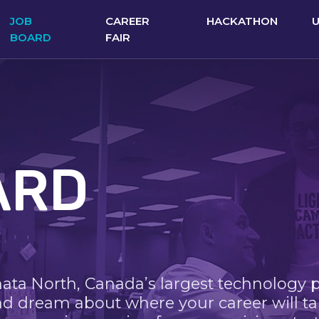
JOB
CAREER
HACKATHON
BOARD
FAIR
ARD
nata North, Canada’s largest technology 
nd dream about where your career will ta