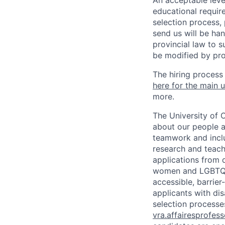
An acceptable leve
educational requir
selection process,
send us will be ha
provincial law to s
be modified by pro
The hiring process
here for the main u
more.
The University of 
about our people a
teamwork and inclus
research and teach
applications from q
women and LGBTQIA
accessible, barrie
applicants with di
selection processes
vra.affairesprofes