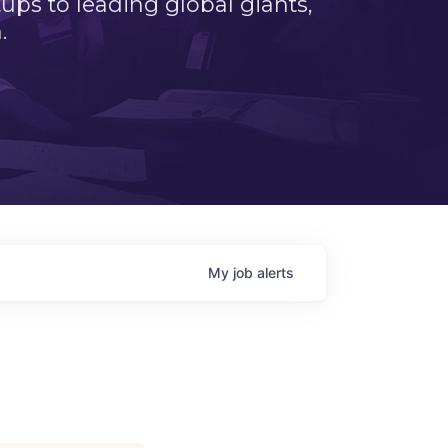
ps to leading global giants,
.
My
job
alerts