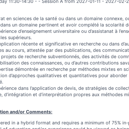
ay 11:30-14:30 - - Session A from 2027-01-11 - 2027-02-2
rat en sciences de la santé ou dans un domaine connexe, o
 dans un domaine pertinent et avoir complété la scolarité d
érience d’enseignement universitaire ou d’assistanat à l’en
les supérieurs.
lication récente et significative en recherche ou dans d’au
es au cours, attestée par des publications, des communicat
s projets de recherche subventionnés, des activités de com
bilisation des connaissances, ou d’autres contributions sav
ertise démontrée en recherche par méthodes mixtes en sci
tion d’approches qualitatives et quantitatives pour aborder
é.
érience dans l’application de devis, de stratégies de colle
, d’intégration et d’interprétation propres aux méthodes m
ation and/or Comments:
ivered in a hybrid format and requires a minimum of 75% in-