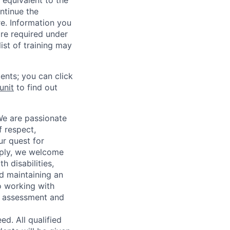
 equivalent to the
ntinue the
re. Information you
re required under
ist of training may
ents; you can click
unit
to find out
We are passionate
 respect,
ur quest for
apply, we welcome
h disabilities,
d maintaining an
o working with
t, assessment and
. All qualified