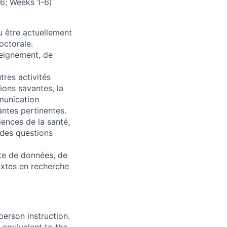
6; Weeks 1-6)
u être actuellement
octorale.
seignement, de
tres activités
ions savantes, la
munication
antes pertinentes.
ences de la santé,
 des questions
cte de données, de
ixtes en recherche
person instruction.