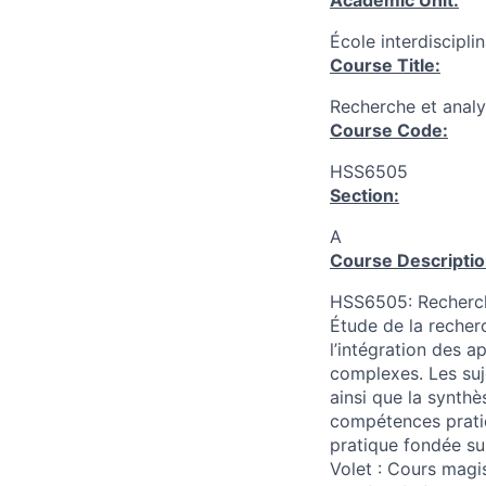
Academic Unit:
École interdiscipli
Course Title:
Recherche et analy
Course Code:
HSS6505
Section:
A
Course Descriptio
HSS6505: Recherch
Étude de la recher
l’intégration des 
complexes. Les suj
ainsi que la synthè
compétences pratiq
pratique fondée su
Volet : Cours magis