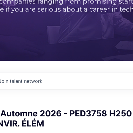
 companies ranging from promising startu
e if you are serious about a career in tech
Join talent network
Automne 2026 - PED3758 H250 -
NVIR. ÉLÉM