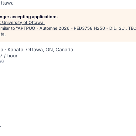
Ottawa
longer accepting applications
t
University of Ottawa
.
milar to "
APTPUO - Automne 2026 - PED3758 H250 - DID. SC., TEC
ata
.
a · Kanata, Ottawa, ON, Canada
 / hour
26
r