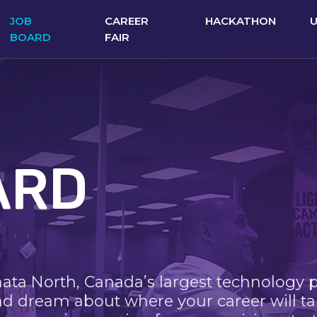
JOB
CAREER
HACKATHON
BOARD
FAIR
ARD
nata North, Canada’s largest technology 
nd dream about where your career will ta