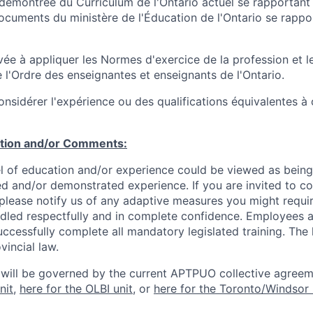
émontrée du Curriculum de l'Ontario actuel se rapportant 
ocuments du ministère de l'Éducation de l'Ontario se rappor
ée à appliquer les Normes d'exercice de la profession et 
 l'Ordre des enseignantes et enseignants de l'Ontario.
onsidérer l'expérience ou des qualifications équivalentes à
ation and/or Comments:
l of education and/or experience could be viewed as being
ed and/or demonstrated experience. If you are invited to co
 please notify us of any adaptive measures you might requi
ndled respectfully and in complete confidence. Employees a
uccessfully complete all mandatory legislated training. The l
vincial law.
 will be governed by the current APTPUO collective agreem
nit
,
here for the OLBI unit
, or
here for the Toronto/Windsor 