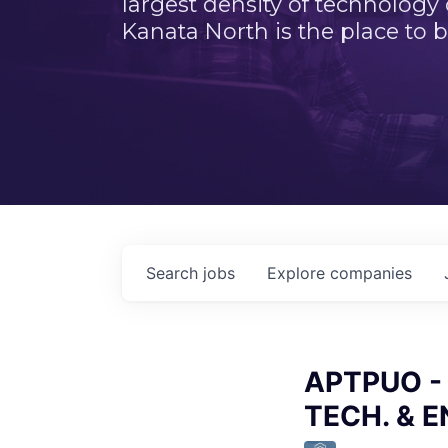
largest density of technology
Kanata North is the place to b
Search
jobs
Explore
companies
APTPUO - 
TECH. & E