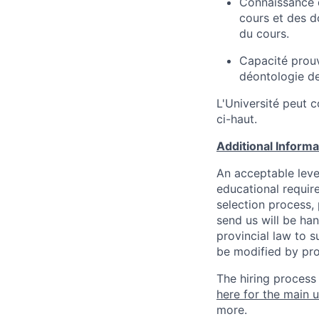
Connaissance d
cours et des d
du cours.
Capacité prouv
déontologie de
L'Université peut c
ci-haut.
Additional Inform
An acceptable leve
educational requir
selection process,
send us will be ha
provincial law to s
be modified by pro
The hiring process
here for the main u
more.