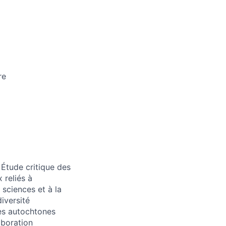
re
 Étude critique des
 reliés à
sciences et à la
diversité
ives autochtones
aboration