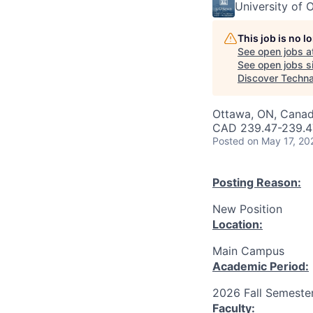
University of 
This job is no 
See open jobs a
See open jobs si
Discover Techn
Ottawa, ON, Canad
CAD 239.47-239.47
Posted
on May 17, 20
Posting Reason:
New Position
Location:
Main Campus
Academic Period:
2026 Fall Semeste
Faculty: