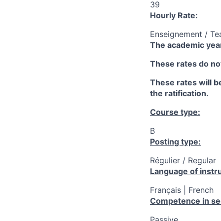
39
Hourly Rate:
Enseignement / Te
The academic year
These rates do not
These rates will be
the ratification.
Course type:
B
Posting type:
Régulier / Regular
Language of instru
Français | French
Competence in se
Passive