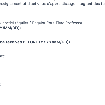
enseignement et d'activités d'apprentissage intégrant des t
-partiel régulier / Regular Part-Time Professor
YY/MM/DD):
 be received
BEFORE
(YYYY/MM/DD):
nt:
: