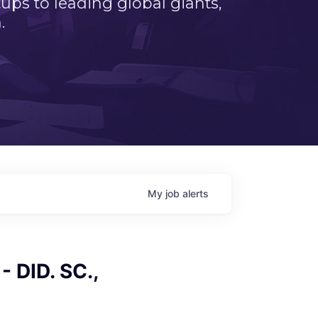
ps to leading global giants,
.
My
job
alerts
 DID. SC.,