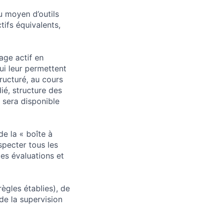
u moyen d’outils
ifs équivalents,
age actif en
ui leur permettent
tructuré, au cours
ié, structure des
 sera disponible
e la « boîte à
specter tous les
des évaluations et
règles établies), de
de la supervision