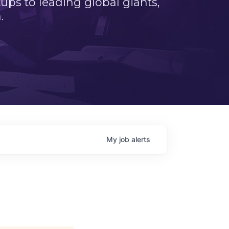
ps to leading global giants,
.
My
job
alerts