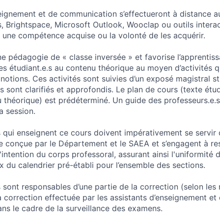
seignement et de communication s’effectueront à distance a
 Brightspace, Microsoft Outlook, Wooclap ou outils interact
 une compétence acquise ou la volonté de les acquérir.
e pédagogie de « classe inversée » et favorise l’apprentiss
es étudiant.e.s au contenu théorique au moyen d’activités q
 notions. Ces activités sont suivies d’un exposé magistral s
 sont clarifiés et approfondis. Le plan de cours (texte étud
 théorique) est prédéterminé. Un guide des professeurs.e.s
a session.
s qui enseignent ce cours doivent impérativement se servir d
ce conçue par le Département et le SAEA et s’engagent à re
'intention du corps professoral, assurant ainsi l'uniformité 
x du calendrier pré-établi pour l’ensemble des sections.
 sont responsables d’une partie de la correction (selon les 
 correction effectuée par les assistants d’enseignement et 
ans le cadre de la surveillance des examens.