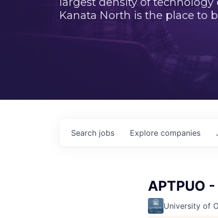
largest density of technology
Kanata North is the place to b
Search
jobs
Explore
companies
APTPUO - 
University of 