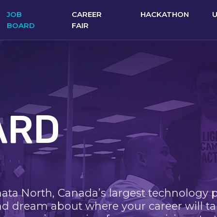
JOB
CAREER
HACKATHON
BOARD
FAIR
ARD
nata North, Canada’s largest technology 
nd dream about where your career will ta