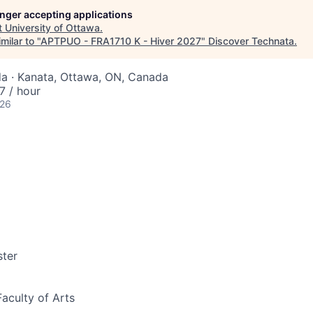
longer accepting applications
t
University of Ottawa
.
milar to "
APTPUO - FRA1710 K - Hiver 2027
"
Discover Technata
.
a · Kanata, Ottawa, ON, Canada
 / hour
026
ter
Faculty of Arts