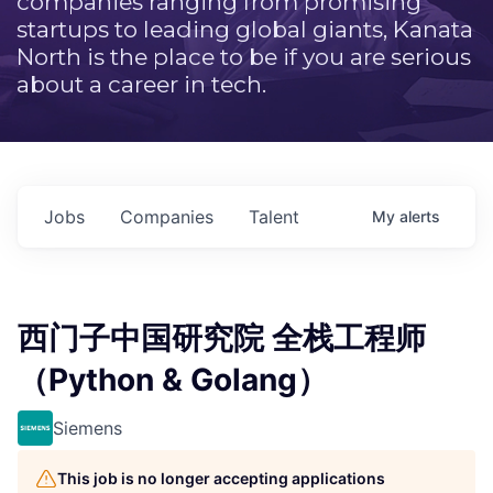
companies ranging from promising
startups to leading global giants, Kanata
North is the place to be if you are serious
about a career in tech.
Jobs
Companies
Talent
My
alerts
西门子中国研究院 全栈工程师
（Python & Golang）
Siemens
This job is no longer accepting applications