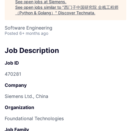
See open jobs at
Siemens
.
See open jobs similar to "
西门子中国研究院 全栈工程师
（Python & Golang）
"
Discover Technata
.
Software Engineering
Posted
6+ months ago
Job Description
Job ID
470281
Company
Siemens Ltd., China
Organization
Foundational Technologies
Job Family