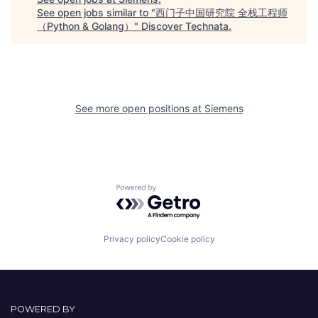
See open jobs similar to "
西门子中国研究院 全栈工程师
（Python & Golang）
"
Discover Technata
.
See more open positions at
Siemens
Powered by Getro.com
Privacy policy
Cookie policy
POWERED BY