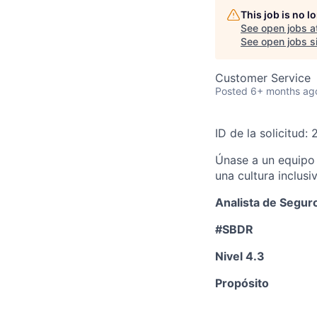
This job is no 
See open jobs a
See open jobs si
Customer Service
Posted
6+ months ag
ID de la solicitud:
Únase a un equipo 
una cultura inclus
Analista de Segur
#SBDR
Nivel 4.3
Propósito