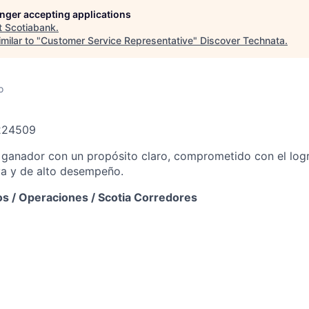
longer accepting applications
t
Scotiabank
.
milar to "
Customer Service Representative
"
Discover Technata
.
o
 224509
ganador con un propósito claro, comprometido con el logr
iva y de alto desempeño.
os / Operaciones / Scotia Corredores