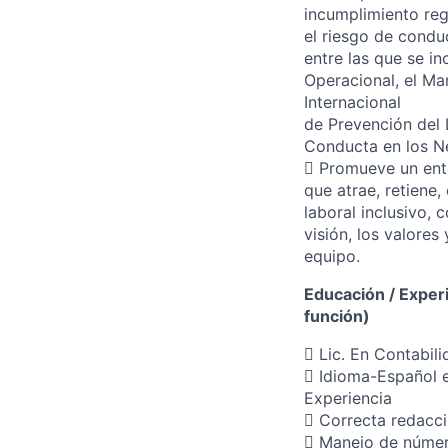
incumplimiento reg
el riesgo de condu
entre las que se i
Operacional, el Ma
Internacional
de Prevención del 
Conducta en los N
 Promueve un ento
que atrae, retiene,
laboral inclusivo, 
visión, los valores
equipo.
Educación / Experi
función)
 Lic. En Contabil
 Idioma-Español e
Experiencia
 Correcta redacci
 Manejo de núme