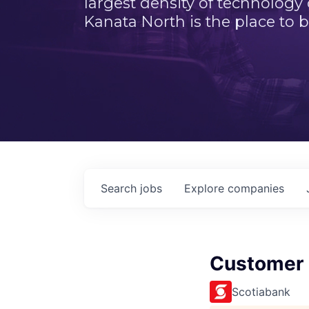
largest density of technology
Kanata North is the place to b
Search
jobs
Explore
companies
Customer 
Scotiabank