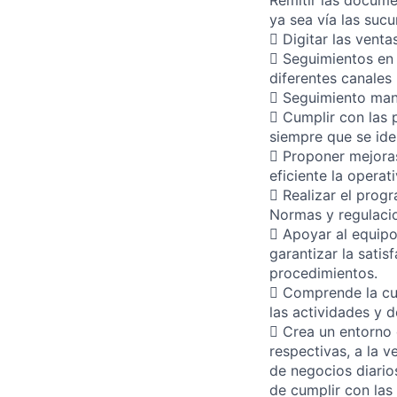
Remitir las docume
ya sea vía las sucu
 Digitar las vent
 Seguimientos en 
diferentes canales 
 Seguimiento man
 Cumplir con las 
siempre que se ide
 Proponer mejoras
eficiente la operat
 Realizar el prog
Normas y regulacio
 Apoyar al equipo
garantizar la satis
procedimientos.
 Comprende la cul
las actividades y d
 Crea un entorno 
respectivas, a la v
de negocios diarios
de cumplir con las 