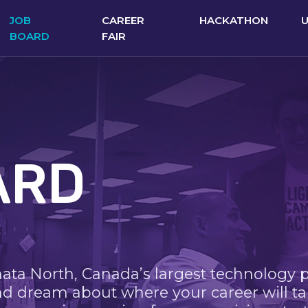
JOB
CAREER
HACKATHON
BOARD
FAIR
ARD
nata North, Canada’s largest technology 
nd dream about where your career will ta