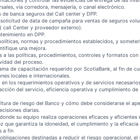
ntaciones y controlar las evidencias de entrega de las mism
rsales, vía corredora, mensajería, o canal electrónico.
as de banca seguros del Call center y DPP.
solicitud de data de campaña para ventas de seguros volun
( call Center y proveedor externo).
tenimiento en DPP.
políticas, normas y procedimientos establecidos, y somete
ntifique una mejora.
 a las políticas, procedimientos, controles y formatos con
ividad del proceso.
rama de capacitación requerido por ScotiaBank, al fin de cu
nes locales e internacionales.
 en los requerimientos operativos y de servicios necesario
facción del servicio, eficiencia operativa y cumplimiento de 
tura de riesgo del Banco y cómo debe considerarse el apet
ecisiones diarias.
donde su equipo realiza operaciones eficaces y eficientes 
ez que garantiza la idoneidad, el cumplimiento y la eficacia
 a fin
obligaciones destinadas a reducir el riesgo operacional, el