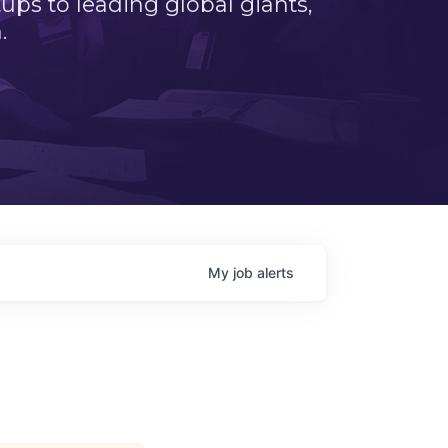
ps to leading global giants,
.
My
job
alerts