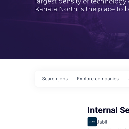
largest density of technology
Kanata North is the place to b
Search
jobs
Explore
companies
Internal S
Jabil