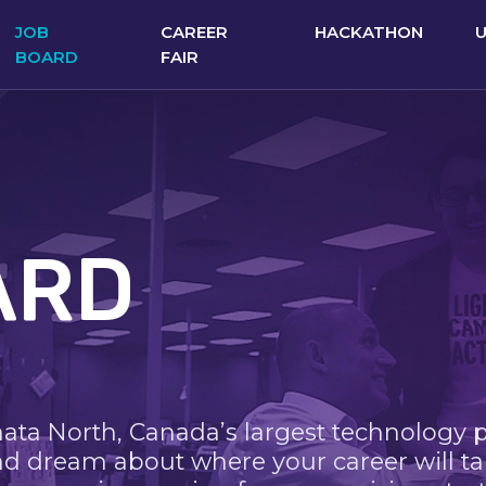
JOB
CAREER
HACKATHON
BOARD
FAIR
ARD
nata North, Canada’s largest technology 
nd dream about where your career will ta