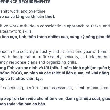
PERIENCE REQUIREMENTS
 shift work and overtime.
o ca và tăng ca khi cần thiết.
tive work attitude, a conscientious approach to tasks, and
 teamwork skills.
c tích cực, tinh thần trách nhiệm cao, cùng kỹ năng giao ti
ence in the security industry and at least one year of tea
r with the operation of fire safety, security, and related eq
ncy response plans and organizing drills.
ng lĩnh vực an ninh và tối thiểu 1 năm kinh nghiệm quản 
hống PCCC, an ninh và các thiết bị liên quan; có khả năn
p và tổ chức diễn tập.
taff scheduling, performance assessment, client communicati
p xếp lịch làm việc cho nhân viên, đánh giá hiệu suất, giao
oạn thảo văn bản cơ bản.