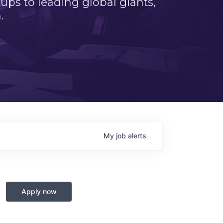
ps to leading global giants,
.
My
job
alerts
Apply now