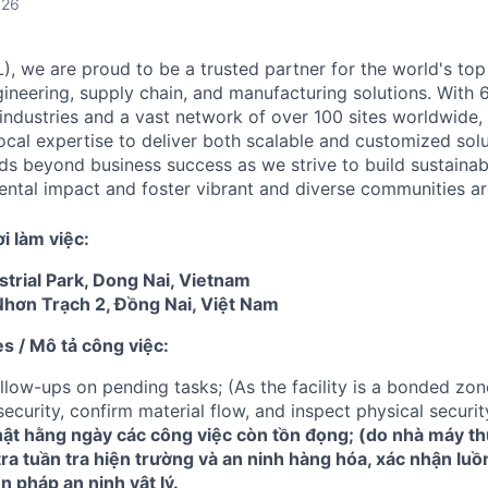
026
), we are proud to be a trusted partner for the world's top
neering, supply chain, and manufacturing solutions. With 
industries and a vast network of over 100 sites worldwide,
local expertise to deliver both scalable and customized solu
 beyond business success as we strive to build sustainab
ntal impact and foster vibrant and diverse communities ar
i làm việc:
trial Park, Dong Nai, Vietnam
hơn Trạch 2, Đồng Nai, Việt Nam
es / Mô tả công việc:
llow-ups on pending tasks; (As the facility is a bonded zone
ecurity, confirm material flow, and inspect physical securi
hật hằng ngày các công việc còn tồn đọng; (do nhà máy t
ra tuần tra hiện trường và an ninh hàng hóa, xác nhận luồ
n pháp an ninh vật lý.