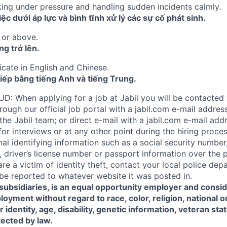
ing under pressure and handling sudden incidents calmly.
ệc dưới áp lực và bình tĩnh xử lý các sự cố phát sinh.
 or above.
g trở lên.
cate in English and Chinese.
iếp bằng tiếng Anh và tiếng Trung.
 When applying for a job at Jabil you will be contacted 
ugh our official job portal with a jabil.com e-mail address
e Jabil team; or direct e-mail with a jabil.com e-mail addr
r interviews or at any other point during the hiring process
al identifying information such as a social security number, 
on, driver’s license number or passport information over the 
are a victim of identity theft, contact your local police d
d be reported to whatever website it was posted in.
s subsidiaries, is an equal opportunity employer and consid
oyment without regard to race, color, religion, national or
 identity, age, disability, genetic information, veteran sta
tected by law.