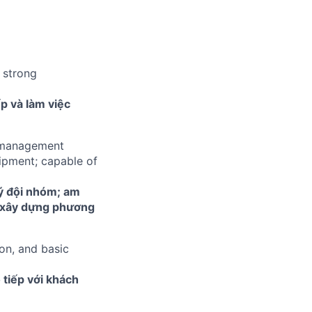
 strong
ếp và làm việc
m management
uipment; capable of
lý đội nhóm; am
g xây dựng phương
on, and basic
 tiếp với khách