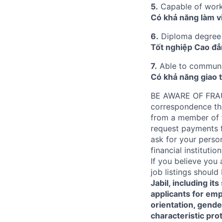
5.
Capable of work
Có khả năng làm vi
6.
Diploma degree
Tốt nghiệp Cao đẳn
7.
Able to communi
Có khả năng giao t
BE AWARE OF FRAUD:
correspondence thro
from a member of th
request payments fo
ask for your person
financial instituti
If you believe you 
job listings shoul
Jabil, including it
applicants for empl
orientation, gender
characteristic pro