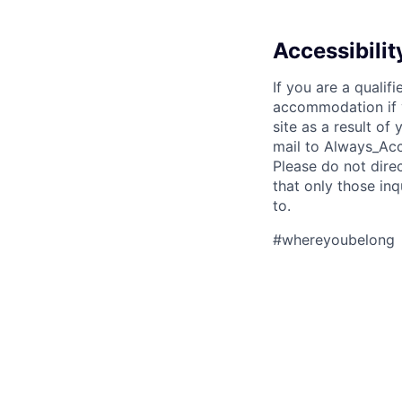
Accessibili
If you are a qualif
accommodation if y
site as a result o
mail to Always_Acc
Please do not dire
that only those in
to.
#whereyoubelong