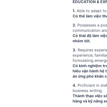
EDUCATION & EX
1.
Able to adapt to
Có thể làm việc the
2.
Possesses a posi
communication and
Có thái độ làm việ
nhóm tốt.
3.
Requires experi
experience; familia
formulating emerge
Có kinh nghiệm tro
hiểu vận hành hệ t
án ứng phó khẩn cấ
4.
Proficient in s
business writing.
Thành thạo việc sắ
hàng và kỹ năng s