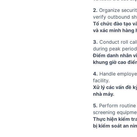
2.
Organize securit
verify outbound sh
Tổ chức đào tạo và
và xác minh hàng h
3.
Conduct roll cal
during peak perio
Điểm danh nhân viê
khung giờ cao điểm
4.
Handle employee
facility.
Xử lý các vấn đề k
nhà máy.
5.
Perform routine 
screening equipme
Thực hiện kiểm tra
bị kiểm soát an ni