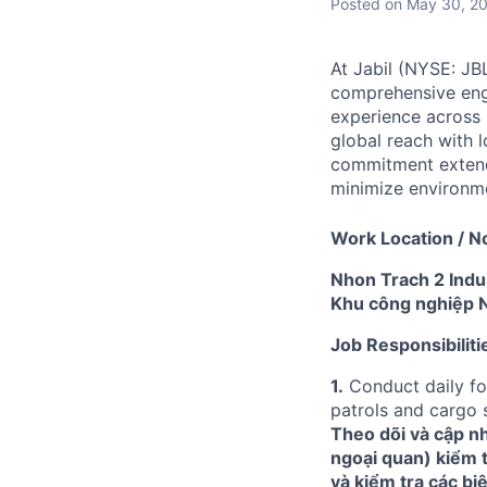
Posted
on May 30, 2
At Jabil (NYSE: JBL
comprehensive engi
experience across 
global reach with 
commitment extends
minimize environme
Work Location / Nơ
Nhon Trach 2 Indus
Khu công nghiệp N
Job Responsibiliti
1.
Conduct daily fo
patrols and cargo s
Theo dõi và cập n
ngoại quan) kiểm t
và kiểm tra các biệ