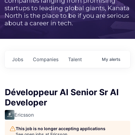
companies ranging from promising
startups to leading global giants, Kanata
North is the place to be if you are serious
about a career in tech.
Jobs
Companies
Talent
My
alerts
Développeur AI Senior Sr AI
Developer
Ericsson
This job is no longer accepting applications
See open jobs at
Ericsson
.